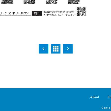
About
C
Conta